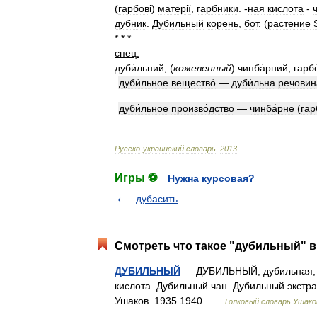
(
гарбов
і)
матер
і
ї
,
гарбники
. -
ная
кислота
-
дубник
.
Дубильный
корень
,
бот
.
(
растение
* * *
спец
.
дуби́льний
;
(
кожевенный
)
чинба́рний
,
гарб
дуби́льное
вещество́
—
дуби́льна
речовин
дуби́льное
произво́дство
—
чинба́рне
(
гар
Русско
-
украинский
словарь
.
2013
.
Игры ⚽
Нужна курсовая?
дубасить
Смотреть что такое "дубильный" в
ДУБИЛЬНЫЙ
— ДУБИЛЬНЫЙ, дубильная, д
кислота. Дубильный чан. Дубильный экстра
Ушаков. 1935 1940 …
Толковый словарь Ушако