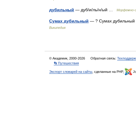
дубильный
— дуб/и/ль/н/ый …
Морфемно-о
Сумах дубильный
— ? Сумах дубильный 
Википедия
© Академик, 2000-2026
Обратная связь:
Техподдерж
👣 Путешествия
Экспорт словарей на сайты
, сделанные на PHP,
Jo