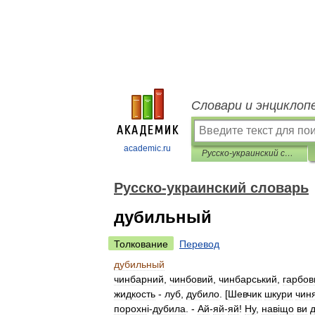
Словари и энциклоп
academic.ru
Русско-украинский словарь
Русско-украинский словарь
дубильный
Толкование
Перевод
дубильный
чинбарний
,
чинбовий
,
чинбарський
,
гарбов
жидкость
-
луб
,
дубило
. [
Шевчик
шкури
чин
порохн
і-
дубила
. -
Ай
-
яй
-
яй
!
Ну
,
нав
і
що
ви