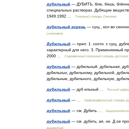
дубильный
— ДУБИТЬ, блю, бишь; блённый 
специальных растворах. Дубящие вещества
1949 1992 …
Толковый словарь Ожегова
дубильный корень
— сущ., кол во синони
синонимов
Дубильный
— прил. 1. соотн. с сущ. дуб
характерный для него. 3. Применяемый пр
2000 …
Современный толковый словарь русского
дубильный
— дубильный, дубильная, дуби
дубильных, дубильному, дубильной, дубил
дубильные, дубильного, дубильную, дуби
дубильный
— дуб ильный …
Русский орфо
дубильный
— …
Орфографический словарь ру
дубильный
— см. Дубить …
Энциклопедиче
дубильный
— см. дубить; ая, ое. Д ое п
выражений