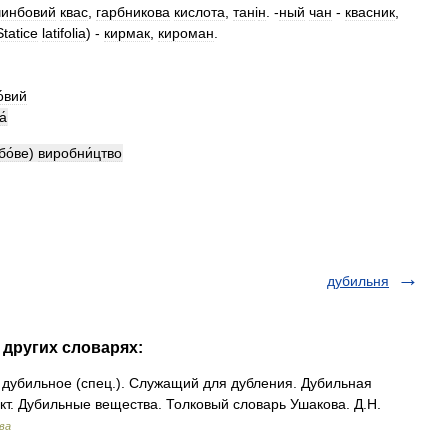
чинбовий
квас
,
гарбникова
кислота
,
тан
і
н
. -
ный
чан
-
квасник
,
Statice
latifolia
) -
кирмак
,
кироман
.
о́вий
а́
бо́ве
)
виробни́цтво
дубильня
 других словарях:
убильное (спец.). Служащий для дубления. Дубильная
кт. Дубильные вещества. Толковый словарь Ушакова. Д.Н.
ва