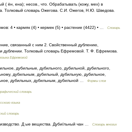
( ён, ена); несов., что. Обрабатывать (кожу, мех) в
. Толковый словарь Ожегова. С.И. Ожегов, Н.Ю. Шведова.
мов: 4 • кармяк (4) • кермек (5) • растение (4422) • …
Словарь
ление, связанный с ним 2. Свойственный дублению,
и дублении. Толковый словарь Ефремовой. Т. Ф. Ефремова.
 языка Ефремовой
льное, дубильные, дубильного, дубильной, дубильного,
ьному, дубильным, дубильный, дубильную, дубильное,
льное, дубильных, дубильным, дубильной …
Формы слов
графический словарь
сского языка
ский словарь
роизводство. Д ые вещества. Дуби/льный чан …
Словарь многих