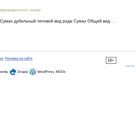
рфографический словарь
Сумах дубильный типовой вид рода Сумах Общий вид …
ка
,
Реклама на сайте
18+
omla,
Drupal,
WordPress, MODx.