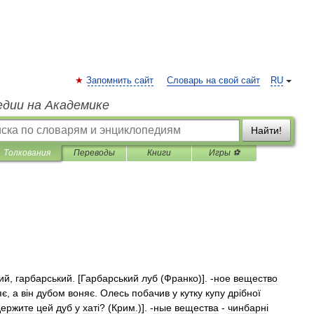
Запомнить сайт
Словарь на свой сайт
RU
едии на Академике
Найти!
Толкования
Переводы
Книги
Игры ⚽
ий
,
гарбарський
. [
Гарбарський
луб
(
Франко
)]. -
ное
вещество
яє
,
а
в
і
н
дубом
воняє
.
Олесь
побачив
у
кутку
купу
др
і
бної
держите
цей
дуб
у
хат
і? (
Крим
.)]. -
ные
вещества
-
чинбарн
і